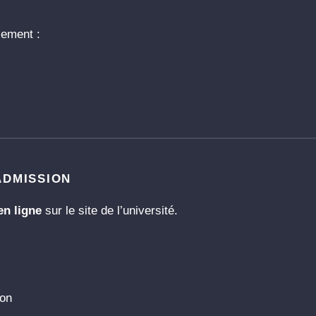
lement :
ADMISSION
en ligne
sur le site de l’université.
ion