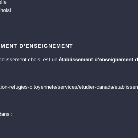
lle
hoisi
SEMENT D’ENSEIGNEMENT
ablissement choisi est un
établissement d’enseignement d
tion-refugies-citoyennete/services/etudier-canada/etabliss
dans :