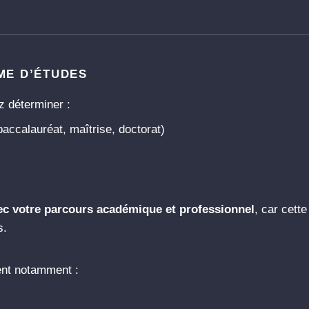
ME D’ÉTUDES
 déterminer :
baccalauréat, maîtrise, doctorat)
ec votre parcours académique et professionnel
, car cett
s.
ent notamment :