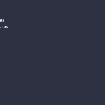
els
aires